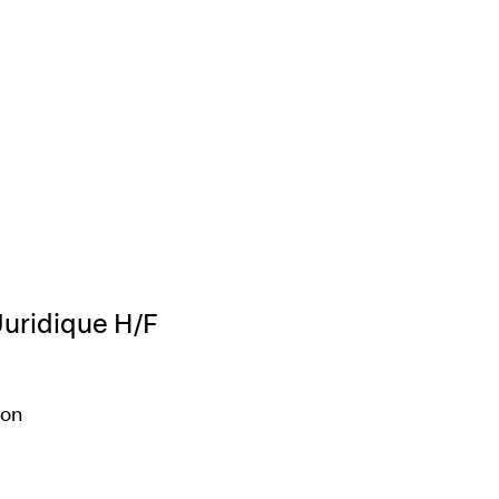
ption d’une alerte :
Juridique H/F
ion