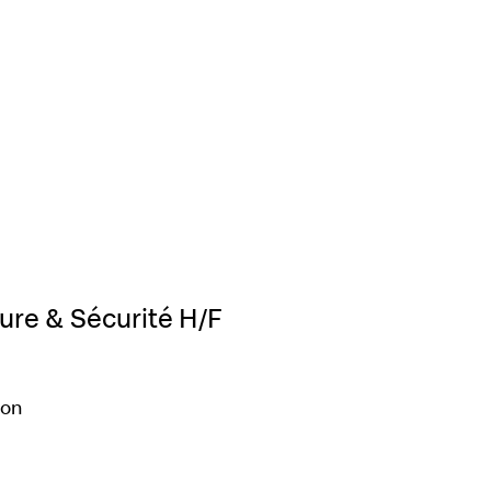
ption d’une alerte :
ture & Sécurité H/F
ion